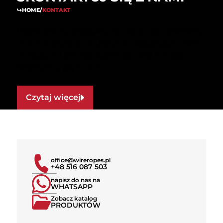
HOME
/
KONTAKT
Dostarczamy produkty na cały świat. Jesteśmy
w stanie szybko i skutecznie dostarczyć towar
w ciągu 2-3 dni roboczych do całej Europy.
Skontaktuj się z nami.
Czytaj więcej
office@wireropes.pl
+48 516 087 503
napisz do nas na
WHATSAPP
Zobacz katalog
PRODUKTÓW