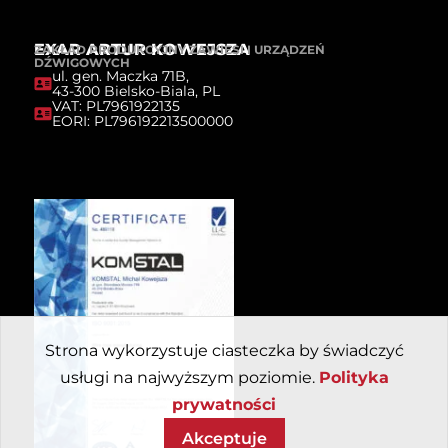
EXAR ARTUR KOWEJSZA
ZAKŁAD PRODUKCYJNY ZAWIESI I URZĄDZEŃ
DŹWIGOWYCH
ul. gen. Maczka 71B,
43-300 Bielsko-Biala, PL
VAT: PL7961922135
EORI: PL796192213500000
Strona wykorzystuje ciasteczka by świadczyć
usługi na najwyższym poziomie.
Polityka
prywatności
Akceptuje