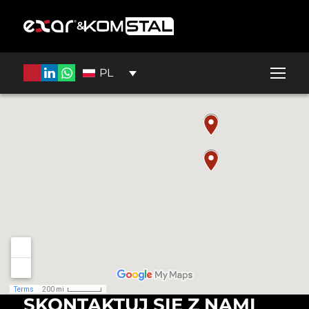
&
PL
SKONTAKTUJ SIĘ Z NAMI