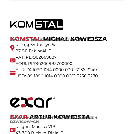
KOMSTAL
MICHAŁ KOWEJSZA
ZAKŁAD PRODUKCJI LIN STALOWYCH
ul. Łęg-Witoszyn 5a,
87-811 Fabianki, PL
VAT: PL7962069837
EORI: PL796206983700000
EUR: 74 1090 1014 0000 0001 3236 3249
USD: 89 1090 1014 0000 0001 3236 3270
EXAR
ARTUR KOWEJSZA
ZAKŁAD PRODUKCYJNY ZAWIESI I URZĄDZEŃ
DŹWIGOWYCH
ul. gen. Maczka 71B,
43-300 Bielsko-Biala, PL