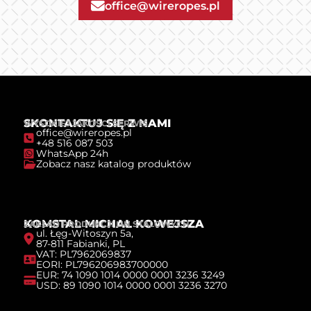
office@wireropes.pl
SKONTAKTUJ SIĘ Z NAMI
WYSOKIEJ JAKOŚCI SERWIS
office@wireropes.pl
+48 516 087 503
WhatsApp 24h
Zobacz nasz katalog produktów
KOMSTAL MICHAŁ KOWEJSZA
ZAKŁAD PRODUKCJI LIN STALOWYCH
ul. Łęg-Witoszyn 5a,
87-811 Fabianki, PL
VAT: PL7962069837
EORI: PL796206983700000
EUR: 74 1090 1014 0000 0001 3236 3249
USD: 89 1090 1014 0000 0001 3236 3270